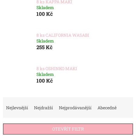
8 ks KAPPA MAKI
Skladem
100 Kč
8 ks CALIFORNIA WASABI
Skladem
255 Kč
8 ks OSHINKO MAKI
Skladem
100 Kč
Ř
a
Nejlevnější
Nejdražší
Nejprodávanější
Abecedně
z
e
n
OTEVŘÍT FILTR
í