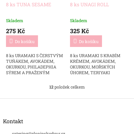
8 ks TUNA SESAME
8 ks UNAGI ROLL
Skladem
Skladem
275 Kč
325 Kč
Do košíku
Do košíku
8 ks URAMAKI S ČERSTVÝM
8 ks URAMAKI S KRABÍM
TUŇÁKEM, AVOKÁDEM,
KRÉMEM, AVOKÁDEM,
OKURKOU, PHILADEPHIA
OKURKOU, MOŘSKÝCH
SÝREM A PRAŽENÝM
ÚHOREM, TERIYAKI
SEZAMEM
DRESINKEM, PRAŽENÝM
SEZEMAM A MICROGREENS
12
položek celkem
O
v
l
Z
á
á
d
p
a
a
Kontakt
c
t
í
catering
@
zloninskydvur.cz