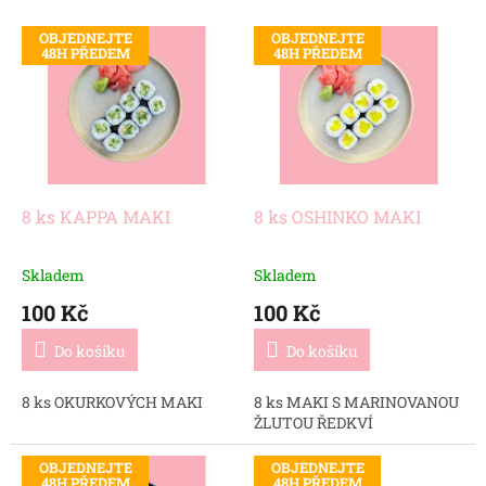
p
V
r
OBJEDNEJTE
OBJEDNEJTE
ý
48H PŘEDEM
48H PŘEDEM
o
p
d
i
u
s
k
p
t
r
ů
o
d
8 ks KAPPA MAKI
8 ks OSHINKO MAKI
u
k
Skladem
Skladem
t
100 Kč
100 Kč
ů
Do košíku
Do košíku
8 ks OKURKOVÝCH MAKI
8 ks MAKI S MARINOVANOU
ŽLUTOU ŘEDKVÍ
OBJEDNEJTE
OBJEDNEJTE
48H PŘEDEM
48H PŘEDEM