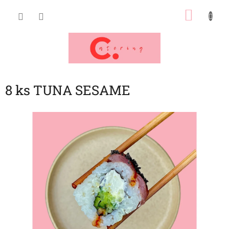
Přejít
NÁKU
na
obsah
KOŠÍK
8 ks TUNA SESAME