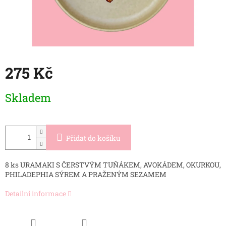
275 Kč
Měrná
Skladem
cena:
Přidat do košíku
8 ks URAMAKI S ČERSTVÝM TUŇÁKEM, AVOKÁDEM, OKURKOU,
PHILADEPHIA SÝREM A PRAŽENÝM SEZAMEM
Detailní informace