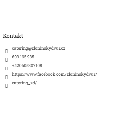
Z
á
p
a
Kontakt
t
í
catering
@
zloninskydvur.cz
603 195 935
+420605307108
https://www.facebook.com/zloninskydvur/
catering_zd/