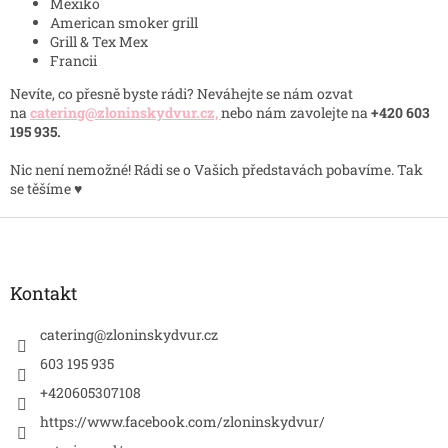
Mexiko
American smoker grill
Grill & Tex Mex
Francii
Nevíte, co přesně byste rádi? Neváhejte se nám ozvat
na
catering@zloninskydvur.cz,
nebo nám zavolejte na
+420 603
195 935.
Nic není nemožné! Rádi se o Vašich představách pobavíme. Tak
se těšíme
♥️
Z
á
p
a
Kontakt
t
í
catering
@
zloninskydvur.cz
603 195 935
+420605307108
https://www.facebook.com/zloninskydvur/