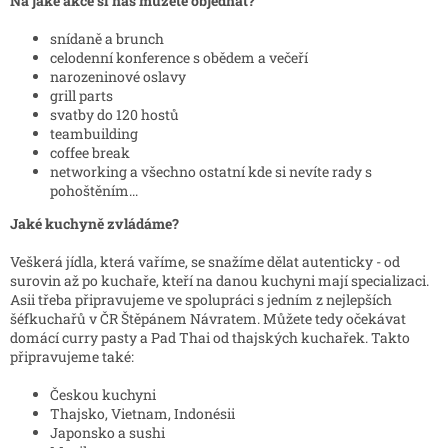
Na jaké akce si nás můžete objednat?
snídaně a brunch
celodenní konference s obědem a večeří
narozeninové oslavy
grill parts
svatby do 120 hostů
teambuilding
coffee break
networking a všechno ostatní kde si nevíte rady s
pohoštěním...
Jaké kuchyně zvládáme?
Veškerá jídla, která vaříme, se snažíme dělat autenticky - od
surovin až po kuchaře, kteří na danou kuchyni mají specializaci.
Asii třeba připravujeme ve spolupráci s jedním z nejlepších
šéfkuchařů v ČR Štěpánem Návratem. Můžete tedy očekávat
domácí curry pasty a Pad Thai od thajských kuchařek. Takto
připravujeme také:
Českou kuchyni
Thajsko, Vietnam, Indonésii
Japonsko a sushi