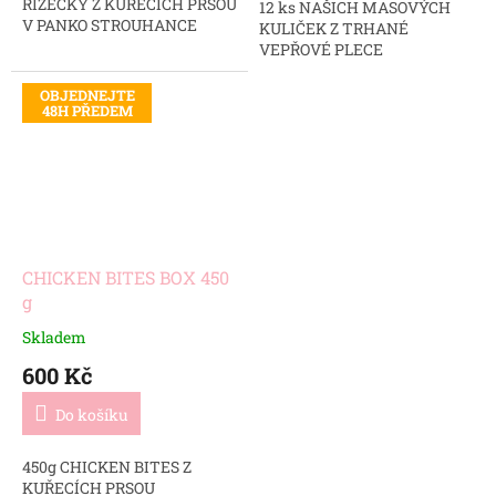
ŘÍZEČKY Z KUŘECÍCH PRSOU
12 ks NAŠICH MASOVÝCH
V PANKO STROUHANCE
KULIČEK Z TRHANÉ
VEPŘOVÉ PLECE
OBJEDNEJTE
48H PŘEDEM
CHICKEN BITES BOX 450
g
Skladem
600 Kč
Do košíku
450g CHICKEN BITES Z
KUŘECÍCH PRSOU