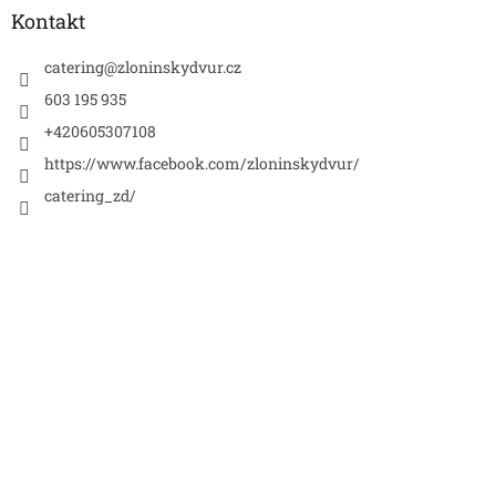
a
Kontakt
t
í
catering
@
zloninskydvur.cz
603 195 935
+420605307108
https://www.facebook.com/zloninskydvur/
catering_zd/