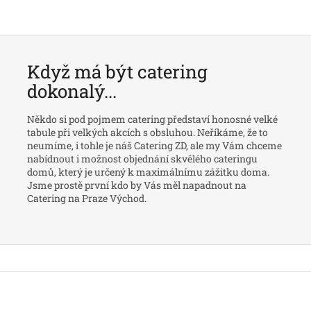
Když má být catering
dokonalý...
Někdo si pod pojmem catering představí honosné velké
tabule při velkých akcích s obsluhou. Neříkáme, že to
neumíme, i tohle je náš Catering ZD, ale my Vám chceme
nabídnout i možnost objednání skvělého cateringu
domů, který je určený k maximálnímu zážitku doma.
Jsme prostě první kdo by Vás měl napadnout na
Catering na Praze Východ.
Z
á
p