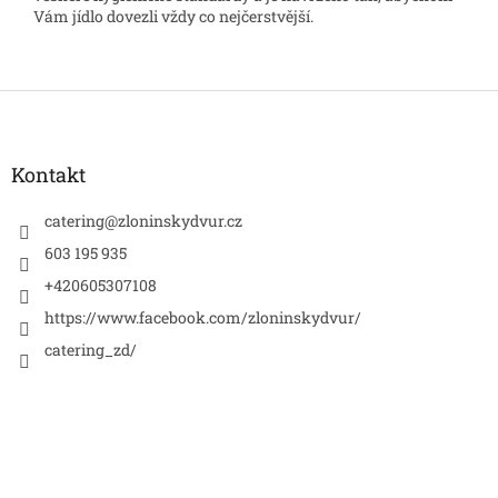
Vám jídlo dovezli vždy co nejčerstvější.
Z
á
p
a
Kontakt
t
í
catering
@
zloninskydvur.cz
603 195 935
+420605307108
https://www.facebook.com/zloninskydvur/
catering_zd/