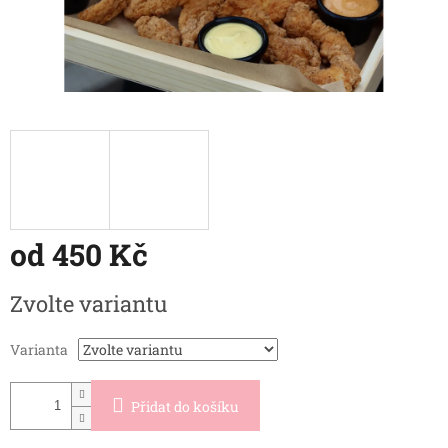
od
450 Kč
Měrná
Zvolte variantu
cena:
Varianta
Přidat do košíku