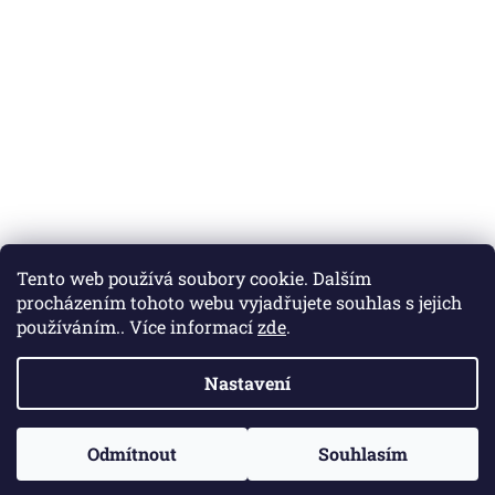
Nákupní košík
Tento web používá soubory cookie. Dalším
procházením tohoto webu vyjadřujete souhlas s jejich
0
KS /
0 KČ
používáním.. Více informací
zde
.
Nastavení
Vytvořil Shoptet
SPOUŠÍME TO! KDYBY NĚCO MÁLO NEFUNGOVALO MOC SE
Odmítnout
Souhlasím
Copyright 2026
Catering ZD
. Všechna práva vyhrazena.
OMLOUVÁME, HNED TO DOLADÍME.