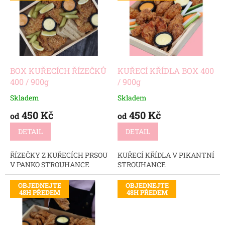
p
d
i
u
s
k
p
t
r
ů
o
d
BOX KUŘECÍCH ŘÍZEČKŮ
KUŘECÍ KŘÍDLA BOX 400
u
400 / 900g
/ 900g
k
Skladem
Skladem
t
450 Kč
450 Kč
ů
od
od
DETAIL
DETAIL
ŘÍZEČKY Z KUŘECÍCH PRSOU
KUŘECÍ KŘÍDLA V PIKANTNÍ
V PANKO STROUHANCE
STROUHANCE
OBJEDNEJTE
OBJEDNEJTE
48H PŘEDEM
48H PŘEDEM