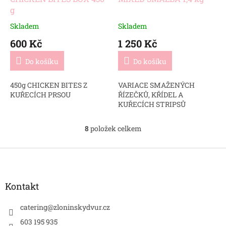
g
Skladem
Skladem
600 Kč
1 250 Kč
Do košíku
Do košíku
450g CHICKEN BITES Z
VARIACE SMAŽENÝCH
KUŘECÍCH PRSOU
ŘÍZEČKŮ, KŘÍDEL A
KUŘECÍCH STRIPSŮ
8
položek celkem
O
v
l
Z
á
á
d
p
a
a
Kontakt
c
t
í
í
catering
@
zloninskydvur.cz
p
r
603 195 935