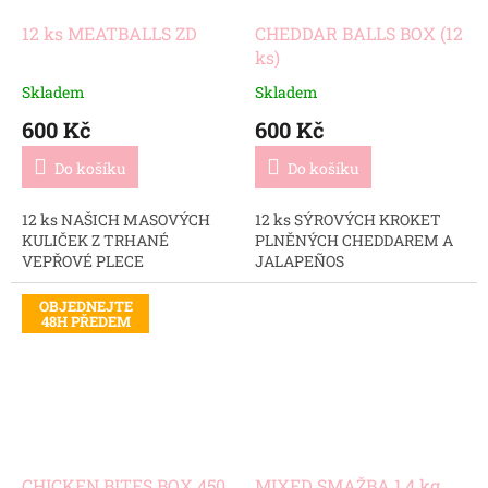
12 ks MEATBALLS ZD
CHEDDAR BALLS BOX (12
ks)
Skladem
Skladem
600 Kč
600 Kč
Do košíku
Do košíku
12 ks NAŠICH MASOVÝCH
12 ks SÝROVÝCH KROKET
KULIČEK Z TRHANÉ
PLNĚNÝCH CHEDDAREM A
VEPŘOVÉ PLECE
JALAPEÑOS
OBJEDNEJTE
48H PŘEDEM
CHICKEN BITES BOX 450
MIXED SMAŽBA 1,4 kg