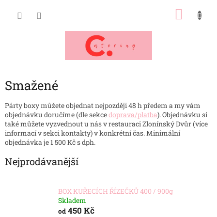
Přejít
NÁKU
na
obsah
KOŠÍK
Smažené
Párty boxy můžete objednat nejpozději 48 h předem a my vám
objednávku doručíme (dle sekce
doprava/platba
). Objednávku si
také můžete vyzvednout u nás v restauraci Zlonínský Dvůr (
více
informací v sekci kontakty
) v konkrétní čas. Minimální
objednávka je 1 500 Kč s dph.
Nejprodávanější
BOX KUŘECÍCH ŘÍZEČKŮ 400 / 900g
Skladem
450 Kč
od