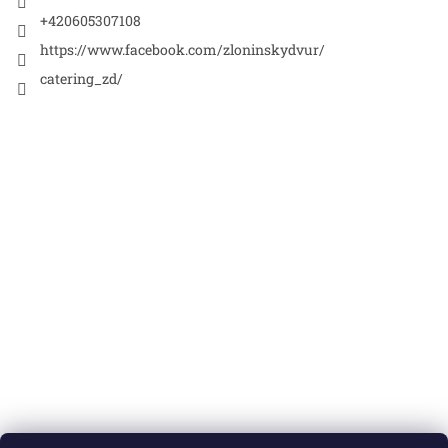
v
+420605307108
k
y
https://www.facebook.com/zloninskydvur/
v
ý
catering_zd/
p
i
s
u
Nákupní košík