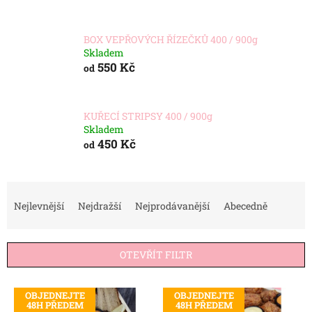
BOX VEPŘOVÝCH ŘÍZEČKŮ 400 / 900g
Skladem
550 Kč
od
KUŘECÍ STRIPSY 400 / 900g
Skladem
450 Kč
od
Ř
a
Nejlevnější
Nejdražší
Nejprodávanější
Abecedně
z
e
n
OTEVŘÍT FILTR
í
p
V
r
OBJEDNEJTE
OBJEDNEJTE
ý
48H PŘEDEM
48H PŘEDEM
o