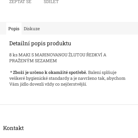
ZEPTAT SE
SDÍLET
Popis
Diskuze
Detailní popis produktu
8 ks MAKI S MARINOVANOU ŽLUTOU ŘEDKVÍ A
PRAŽENÝM SEZAMEM
* Zboží je určeno k okamžité spotřebě.
Balení splňuje
veškeré hygienické standardy a je navrženo tak, abychom
Vám jídlo dovezli vždy co nejčerstvější.
Z
á
p
a
Kontakt
t