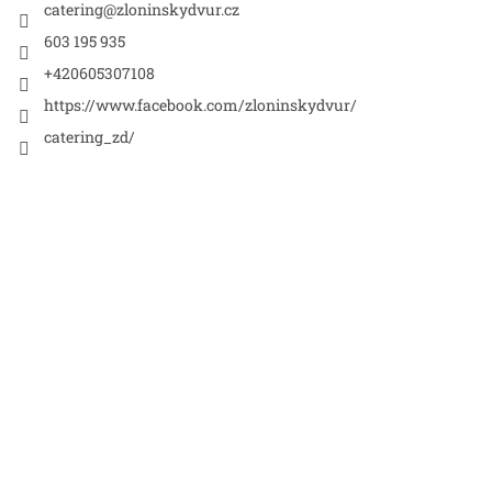
í
catering
@
zloninskydvur.cz
603 195 935
+420605307108
https://www.facebook.com/zloninskydvur/
catering_zd/