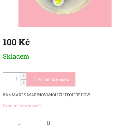
100 Kč
Měrná
Skladem
cena:
Přidat do košíku
8 ks MAKI S MARINOVANOU ŽLUTOU ŘEDKVÍ
Detailní informace