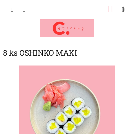
Přejít
NÁKU
na
obsah
KOŠÍK
8 ks OSHINKO MAKI