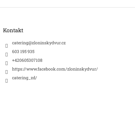
Z
á
p
a
Kontakt
t
í
catering
@
zloninskydvur.cz
603 195 935
+420605307108
https://www.facebook.com/zloninskydvur/
catering_zd/