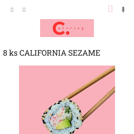
Přejít
NÁKU
na
obsah
KOŠÍK
8 ks CALIFORNIA SEZAME