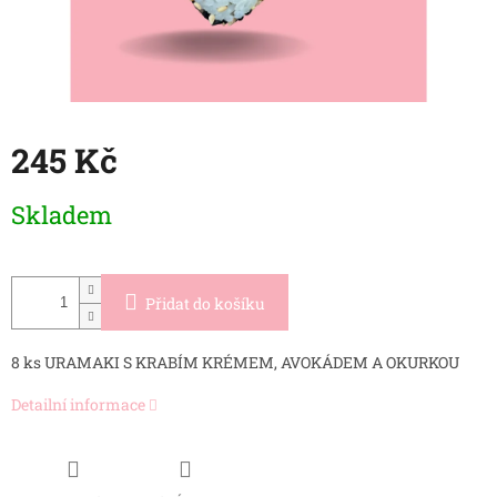
245 Kč
Měrná
Skladem
cena:
Přidat do košíku
8 ks URAMAKI S KRABÍM KRÉMEM, AVOKÁDEM A OKURKOU
Detailní informace