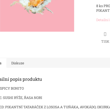
8 ks PR
PIKANT
Detailní
TISK
s
Diskuze
ailní popis produktu
 SPICY BONITO
: SUSHI RÝŽE, ŘASA NORI
ED:
PIKANTNÍ TATARÁČEK Z LOSOSA A TUŇÁKA, AVOKÁDO, OKURK