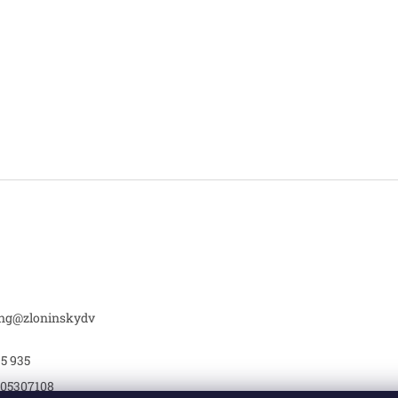
ing
@
zloninskydv
95 935
05307108