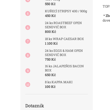
550 Kč
TOP
KUŘECÍ STRIPSY 400 / 900g
* Zb
450 Kč
dove
24 ks ROASTBEEF OPEN
SENDVIČ BOX
800 Kč
18 ks WRAP CAESAR BOX
1 100 Kč
24 ks EGGS & HAM OPEN
SENDVIČ BOX
750 Kč
16 ks JALAPEÑOS BACON
BOX
650 Kč
8 ks KAPPA MAKI
100 Kč
Dotazník