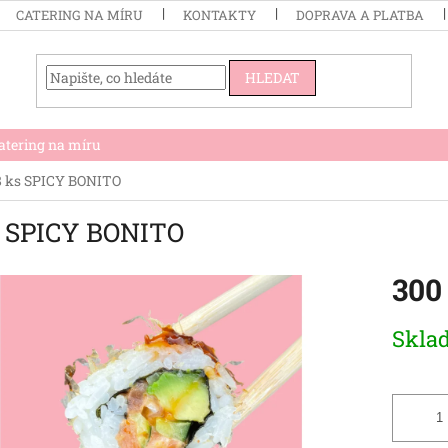
CATERING NA MÍRU
KONTAKTY
DOPRAVA A PLATBA
HLEDAT
atering na míru
8 ks SPICY BONITO
s SPICY BONITO
300
Měrná
Skla
cena: