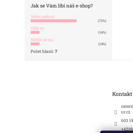
Jak se Vám líbí náš e-shop?
Velmi pěkný
(72%)
Ujde to
(14%)
Nelíbí se mi
(14%)
Počet hlasů:
7
Z
á
p
a
t
Kontakt
í
cater
ur.cz
603 1
+4206