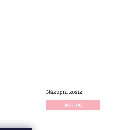
Nákupní košík
0
KS /
0 KČ