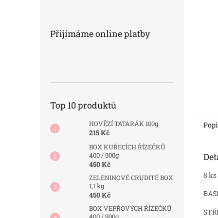
n
e
l
Přijímáme online platby
Top 10 produktů
HOVĚZÍ TATARÁK 100g
Popi
215 Kč
BOX KUŘECÍCH ŘÍZEČKŮ
Det
400 / 900g
450 Kč
8 ks
ZELENINOVÉ CRUDITÉ BOX
1,1 kg
BASE
450 Kč
BOX VEPŘOVÝCH ŘÍZEČKŮ
STŘ
400 / 900g