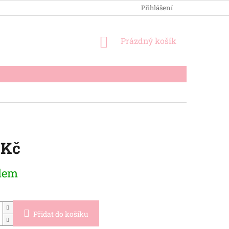
OBCHODNÍ PODMÍNKY
PODMÍNKY OCHRANY OSOBNÍCH ÚDA
Přihlášení
NÁKUPNÍ
Prázdný košík
KOŠÍK
 Kč
dem
Přidat do košíku