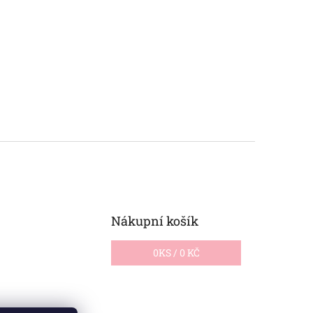
Nákupní košík
0
KS /
0 KČ