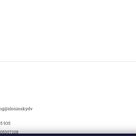
ing
@
zloninskydv
95 935
05307108