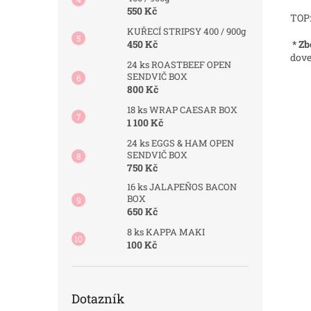
550 Kč
TOP
KUŘECÍ STRIPSY 400 / 900g
* Zb
450 Kč
dove
24 ks ROASTBEEF OPEN
SENDVIČ BOX
800 Kč
18 ks WRAP CAESAR BOX
1 100 Kč
24 ks EGGS & HAM OPEN
SENDVIČ BOX
750 Kč
16 ks JALAPEÑOS BACON
BOX
650 Kč
8 ks KAPPA MAKI
100 Kč
Dotazník