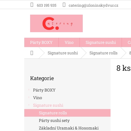
Přejít
603 195 935
catering@zloninskydvur.cz
na
obsah
Párty BOXY
Víno
Signature sushi
C
Domů
Signature sushi
Signature rolls
P
8 k
o
Přeskočit
s
Kategorie
kategorie
t
r
Párty BOXY
a
Víno
n
Signature sushi
n
í
Signature rolls
p
Párty sushi sety
a
Základní Uramaki & Hosomaki