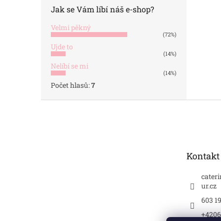
Jak se Vám líbí náš e-shop?
Velmi pěkný
(72%)
Ujde to
(14%)
Nelíbí se mi
(14%)
Počet hlasů:
7
Z
á
p
a
t
Kontakt
í
cater
ur.cz
603 1
+4206