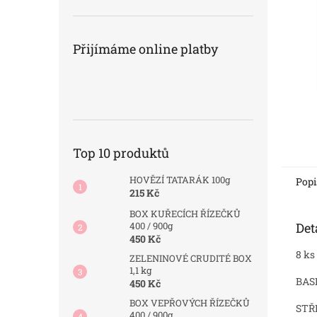
n
e
l
Přijímáme online platby
Top 10 produktů
HOVĚZÍ TATARÁK 100g
Popi
215 Kč
BOX KUŘECÍCH ŘÍZEČKŮ
Det
400 / 900g
450 Kč
8 k
ZELENINOVÉ CRUDITÉ BOX
1,1 kg
BASE
450 Kč
BOX VEPŘOVÝCH ŘÍZEČKŮ
STŘ
400 / 900g