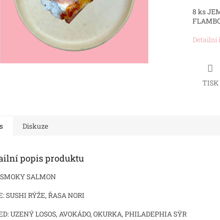
8 ks J
FLAMB
Detailní
TISK
s
Diskuze
ailní popis produktu
s SMOKY SALMON
: SUSHI RÝŽE, ŘASA NORI
ED:
UZENÝ LOSOS, AVOKÁDO, OKURKA, PHILADEPHIA SÝR