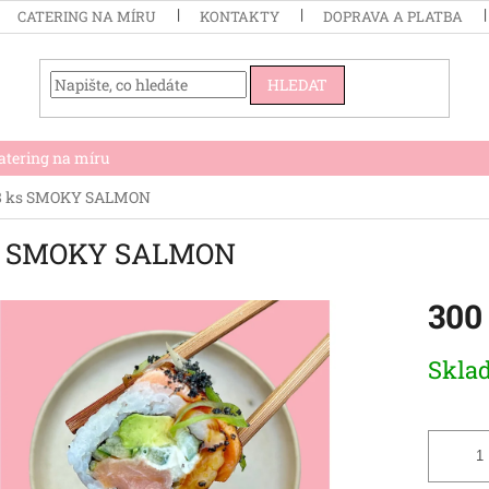
CATERING NA MÍRU
KONTAKTY
DOPRAVA A PLATBA
HLEDAT
atering na míru
8 ks SMOKY SALMON
s SMOKY SALMON
300
Měrná
Skla
cena: