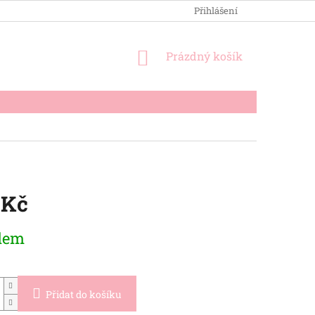
OBCHODNÍ PODMÍNKY
PODMÍNKY OCHRANY OSOBNÍCH ÚDA
Přihlášení
NÁKUPNÍ
Prázdný košík
KOŠÍK
 Kč
dem
Přidat do košíku