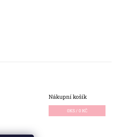
Nákupní košík
0
KS /
0 KČ