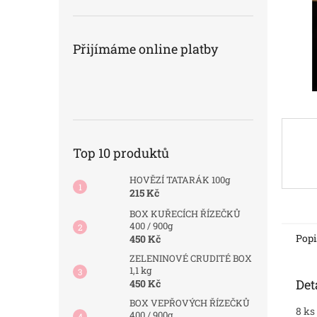
n
e
l
Přijímáme online platby
Top 10 produktů
HOVĚZÍ TATARÁK 100g
215 Kč
BOX KUŘECÍCH ŘÍZEČKŮ
400 / 900g
Popi
450 Kč
ZELENINOVÉ CRUDITÉ BOX
1,1 kg
Det
450 Kč
BOX VEPŘOVÝCH ŘÍZEČKŮ
8 ks
400 / 900g