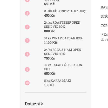
550 Kč
BAS
KUŘECÍ STRIPSY 400 / 900g
450 Kč
STŘ
24 ks ROASTBEEF OPEN
TOP
SENDVIČ BOX
800 Kč
* Zb
18 ks WRAP CAESAR BOX
dove
1 100 Kč
24 ks EGGS & HAM OPEN
SENDVIČ BOX
750 Kč
16 ks JALAPEÑOS BACON
BOX
650 Kč
8 ks KAPPA MAKI
100 Kč
Dotazník