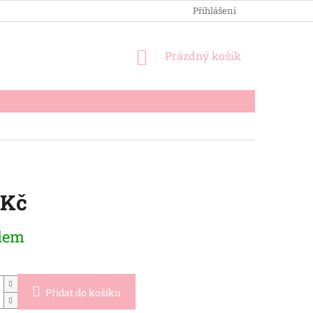
OBCHODNÍ PODMÍNKY
PODMÍNKY OCHRANY OSOBNÍCH ÚDA
Přihlášení
NÁKUPNÍ
Prázdný košík
KOŠÍK
 Kč
dem
Přidat do košíku