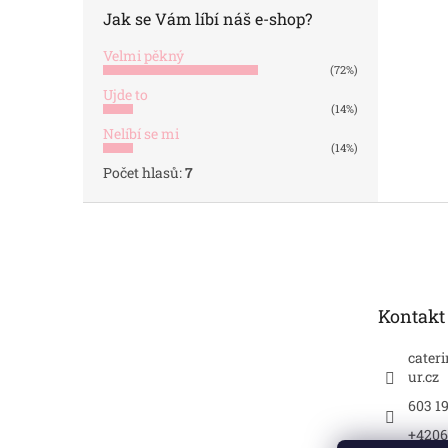
Jak se Vám líbí náš e-shop?
Velmi pěkný
(72%)
Ujde to
(14%)
Nelíbí se mi
(14%)
Počet hlasů:
7
Z
á
p
a
t
Kontakt
í
cater
ur.cz
603 1
+4206