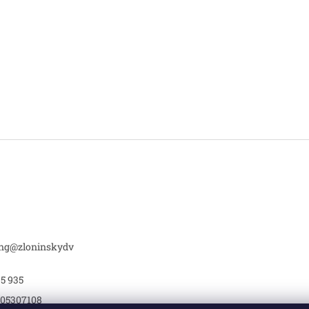
ing
@
zloninskydv
95 935
05307108