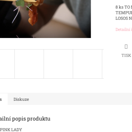
8 ks TO
TEMPUR
LOSOS 
Detailní
TISK
s
Diskuze
ailní popis produktu
 PINK LADY