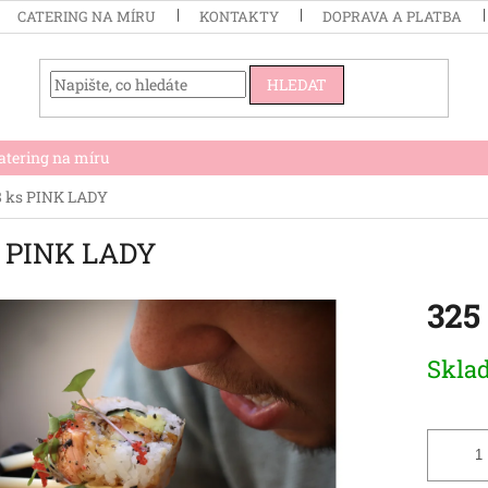
CATERING NA MÍRU
KONTAKTY
DOPRAVA A PLATBA
HLEDAT
atering na míru
8 ks PINK LADY
s PINK LADY
325
Měrná
Skla
cena: