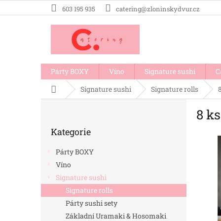
Přejít
603 195 935
catering@zloninskydvur.cz
na
obsah
Párty BOXY
Víno
Signature sushi
C
Domů
Signature sushi
Signature rolls
P
8 k
o
Přeskočit
s
Kategorie
kategorie
t
r
Párty BOXY
a
Víno
n
Signature sushi
n
í
Signature rolls
p
Párty sushi sety
a
Základní Uramaki & Hosomaki