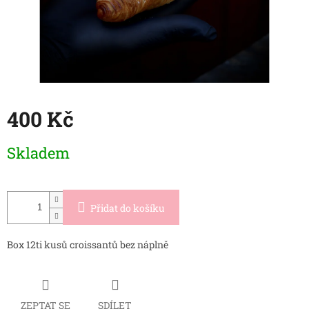
400 Kč
Měrná
Skladem
cena:
Přidat do košíku
Box 12ti kusů croissantů bez náplně
ZEPTAT SE
SDÍLET