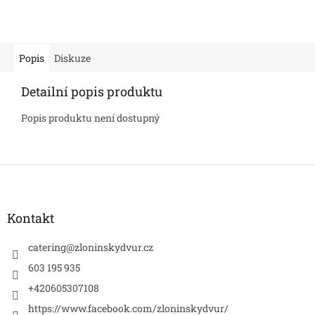
Popis
Diskuze
Detailní popis produktu
Popis produktu není dostupný
Z
á
p
a
Kontakt
t
í
catering
@
zloninskydvur.cz
603 195 935
+420605307108
https://www.facebook.com/zloninskydvur/