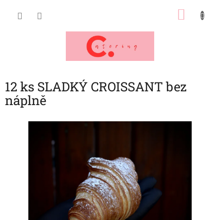
Přejít
NÁKU
na
obsah
KOŠÍK
12 ks SLADKÝ CROISSANT bez
náplně