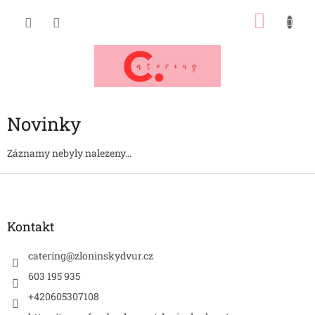
Přejít
NÁKU
na
obsah
KOŠÍK
Novinky
Záznamy nebyly nalezeny...
Z
á
p
a
Kontakt
t
í
catering
@
zloninskydvur.cz
603 195 935
+420605307108